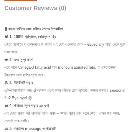
Customer Reviews (0)
🛢️ কাঠের ঘানিতে ভাঙ্গা সরিষার তেলের উপকারিতা
🧠 1. 100% প্রাকৃতিক, কেমিক্যাল ফ্রি
কোনো রিফাইন বা কেমিক্যাল না থাকায় এই তেল একেবারে সেফ – especially বাচ্চা থেকে বুড়ো
সবার জন্য।
❤️ 2. হৃদয় সুস্থ রাখে
0%
এতে থাকে Omega-3 fatty acid আর monounsaturated fats, যা কোলেস্টেরল
0%
নিয়ন্ত্রণে রেখে হার্টকে সুস্থ রাখে।
0%
💪 3. ইমিউনিটি বাড়ায়
0%
এন্টি-ব্যাকটেরিয়াল আর এন্টি-ফাঙ্গাল গুণের জন্য শরীরের রোগ প্রতিরোধ ক্ষমতা বাড়ায়। seasonal
0%
flu? Bye-bye! 😌
🍛 4. খাবারের স্বাদ বাড়ায় ১০ গুণ!
এই তেলে রান্না করা খাবারের ঘ্রাণ, স্বাদ – উফফ! পুরাই দেশি ঘরের টেস্ট। যেমন মাছ ভাজা,
তেমনই শাক-সবজি।
👶 5. বাচ্চাদের message-এ পারফেক্ট