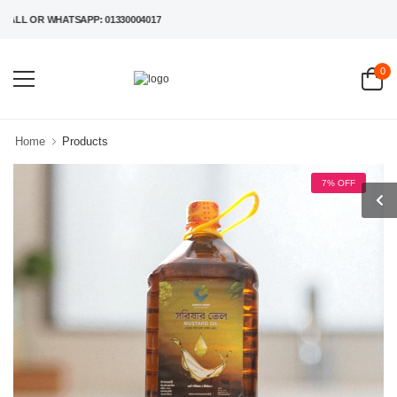
 OR WHATSAPP: 01330004017
0
Home
Products
7% OFF