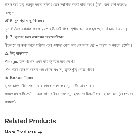
মাসল আর হাড় মজবুত করতে সরিষার তেল ম্যাসাজ দারুণ কাজ করে। ঠান্ডা থেকে রক্ষা করতেও
হেল্পফুল।
💇 6. চুল পড়া ও খুশকি কমায়
চুলে নিয়মিত ম্যাসাজ করলে স্ক্যাল্প হাইড্রেট থাকে, খুশকি কমে এবং চুল পড়াও নিয়ন্ত্রণে আসে।
🧴 7. ত্বকের জন্য ন্যাচারাল ময়েশ্চারাইজার
শীতকালে বা রুক্ষ ত্বকে সরিষার তেল এক্সট্রা গ্লো আর কোমলতা দেয় – আরাম ও স্টাইল দুটোই।
⚠️ কিছু সাবধানতা:
Allergic হলে প্রথমে একটু করে ব্যবহার করে দেখো।
বেশি গরমে তেল লাগানোর পরে রোদে যেও না, ত্বক পুড়ে যেতে পারে।
🔥 Bonus Tips:
ঘুমের আগে শরীরে ম্যাসাজ + হালকা গরম করে 👉 শরীর আরাম পাবে
সকালবেলা খালি পেটে ১ চামচ কাঁচা সরিষার তেল 👉 হজমে ও ক্লিনসিংয়ে সহায়তা করে (ডাক্তারের
পরামর্শে)
Related Products
More Products