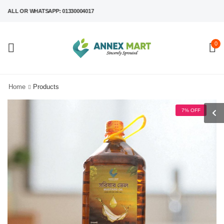
L OR WHATSAPP: 01330004017
0
Home
Products
7% OFF