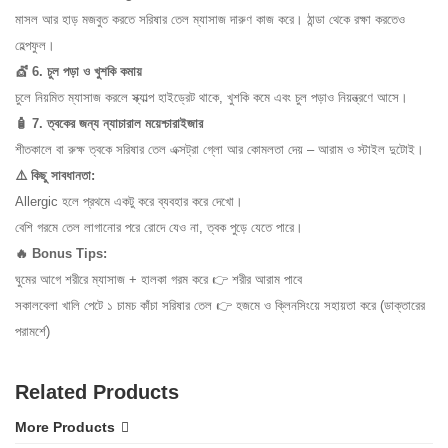
মাসল আর হাড় মজবুত করতে সরিষার তেল ম্যাসাজ দারুণ কাজ করে। ঠান্ডা থেকে রক্ষা করতেও
হেল্পফুল।
💇 6. চুল পড়া ও খুশকি কমায়
চুলে নিয়মিত ম্যাসাজ করলে স্ক্যাল্প হাইড্রেট থাকে, খুশকি কমে এবং চুল পড়াও নিয়ন্ত্রণে আসে।
🧴 7. ত্বকের জন্য ন্যাচারাল ময়েশ্চারাইজার
শীতকালে বা রুক্ষ ত্বকে সরিষার তেল এক্সট্রা গ্লো আর কোমলতা দেয় – আরাম ও স্টাইল দুটোই।
⚠️ কিছু সাবধানতা:
Allergic হলে প্রথমে একটু করে ব্যবহার করে দেখো।
বেশি গরমে তেল লাগানোর পরে রোদে যেও না, ত্বক পুড়ে যেতে পারে।
🔥 Bonus Tips:
ঘুমের আগে শরীরে ম্যাসাজ + হালকা গরম করে 👉 শরীর আরাম পাবে
সকালবেলা খালি পেটে ১ চামচ কাঁচা সরিষার তেল 👉 হজমে ও ক্লিনসিংয়ে সহায়তা করে (ডাক্তারের
পরামর্শে)
Related Products
More Products