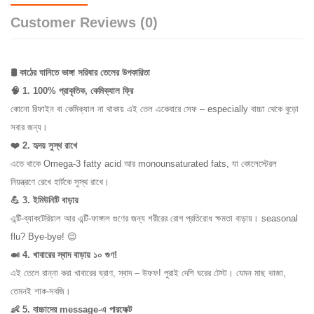
Customer Reviews (0)
🛢️ কাঠের ঘানিতে ভাঙ্গা সরিষার তেলের উপকারিতা
🧠 1. 100% প্রাকৃতিক, কেমিক্যাল ফ্রি
কোনো রিফাইন বা কেমিক্যাল না থাকায় এই তেল একেবারে সেফ – especially বাচ্চা থেকে বুড়ো
সবার জন্য।
❤️ 2. হৃদয় সুস্থ রাখে
0%
এতে থাকে Omega-3 fatty acid আর monounsaturated fats, যা কোলেস্টেরল
0%
নিয়ন্ত্রণে রেখে হার্টকে সুস্থ রাখে।
0%
💪 3. ইমিউনিটি বাড়ায়
0%
এন্টি-ব্যাকটেরিয়াল আর এন্টি-ফাঙ্গাল গুণের জন্য শরীরের রোগ প্রতিরোধ ক্ষমতা বাড়ায়। seasonal
0%
flu? Bye-bye! 😌
🍛 4. খাবারের স্বাদ বাড়ায় ১০ গুণ!
এই তেলে রান্না করা খাবারের ঘ্রাণ, স্বাদ – উফফ! পুরাই দেশি ঘরের টেস্ট। যেমন মাছ ভাজা,
তেমনই শাক-সবজি।
👶 5. বাচ্চাদের message-এ পারফেক্ট